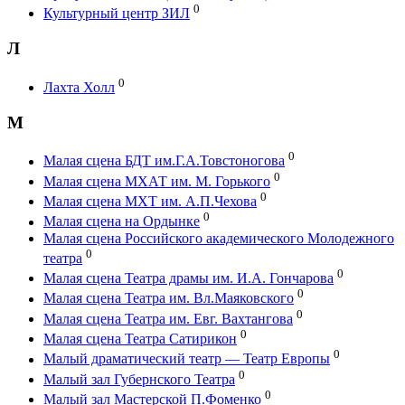
0
Культурный центр ЗИЛ
Л
0
Лахта Холл
М
0
Малая сцена БДТ им.Г.А.Товстоногова
0
Малая сцена МХАТ им. М. Горького
0
Малая сцена МХТ им. А.П.Чехова
0
Малая сцена на Ордынке
Малая сцена Российского академического Молодежного
0
театра
0
Малая сцена Театра драмы им. И.А. Гончарова
0
Малая сцена Театра им. Вл.Маяковского
0
Малая сцена Театра им. Евг. Вахтангова
0
Малая сцена Театра Сатирикон
0
Малый драматический театр — Театр Европы
0
Малый зал Губернского Театра
0
Малый зал Мастерской П.Фоменко