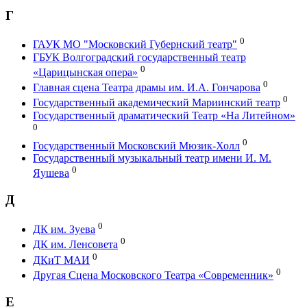
Г
0
ГАУК МО "Московский Губернский театр"
ГБУК Волгоградский государственный театр
0
«Царицынская опера»
0
Главная сцена Театра драмы им. И.А. Гончарова
0
Государственный академический Мариинский театр
Государственный драматический Театр «На Литейном»
0
0
Государственный Московский Мюзик-Холл
Государственный музыкальный театр имени И. М.
0
Яушева
Д
0
ДК им. Зуева
0
ДК им. Ленсовета
0
ДКиТ МАИ
0
Другая Сцена Московского Театра «Современник»
Е