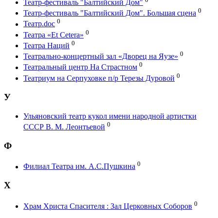
Театр-фестиваль "Балтийский Дом"
0
Театр-фестиваль "Балтийский Дом". Большая сцена
0
Театр.doc
0
Театра «Et Cetera»
0
Театра Наций
0
Театрально-концертный зал «Дворец на Яузе»
0
Театральный центр На Страстном
0
Театриум на Серпуховке п/р Терезы Дуровой
У
Ульяновский театр кукол имени народной артистки
0
СССР В. М. Леонтьевой
Ф
0
Филиал Театра им. А.С.Пушкина
Х
0
Храм Христа Спасителя : Зал Церковных Соборов