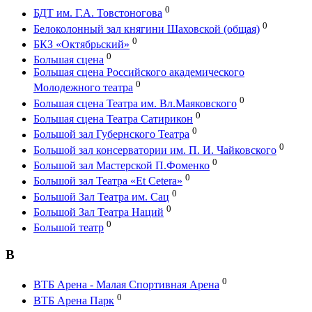
0
БДТ им. Г.А. Товстоногова
0
Белоколонный зал княгини Шаховской (общая)
0
БКЗ «Октябрьский»
0
Большая сцена
Большая сцена Российского академического
0
Молодежного театра
0
Большая сцена Театра им. Вл.Маяковского
0
Большая сцена Театра Сатирикон
0
Большой зал Губернского Театра
0
Большой зал консерватории им. П. И. Чайковского
0
Большой зал Мастерской П.Фоменко
0
Большой зал Театра «Et Cetera»
0
Большой Зал Театра им. Сац
0
Большой Зал Театра Наций
0
Большой театр
В
0
ВТБ Арена - Малая Спортивная Арена
0
ВТБ Арена Парк