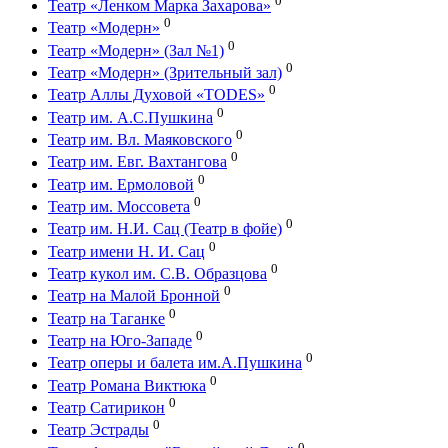
0
Театр «Ленком Марка Захарова»
0
Театр «Модерн»
0
Театр «Модерн» (Зал №1)
0
Театр «Модерн» (Зрительный зал)
0
Театр Аллы Духовой «TODES»
0
Театр им. А.С.Пушкина
0
Театр им. Вл. Маяковского
0
Театр им. Евг. Вахтангова
0
Театр им. Ермоловой
0
Театр им. Моссовета
0
Театр им. Н.И. Сац (Театр в фойе)
0
Театр имени Н. И. Сац
0
Театр кукол им. С.В. Образцова
0
Театр на Малой Бронной
0
Театр на Таганке
0
Театр на Юго-Западе
0
Театр оперы и балета им.А.Пушкина
0
Театр Романа Виктюка
0
Театр Сатирикон
0
Театр Эстрады
0