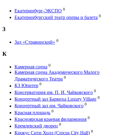
0
Екатеринбург-ЭКСПО
0
Екатеринбургский театр оперы и балета
З
0
Зал «Стравинский»
К
0
Камерная сцена
Камерная сцена Академического Малого
0
Драматического Театра
0
КЗ Юпитер
0
Консерватория им. П. И. Чайковского
0
Концертный зал Барвиха Luxury Village
0
Концертный зал им. Чайковского
0
Красная площадь
0
Красноярская краевая филармония
0
Кремлевский дворец
0
Крокус Сити Холл (Crocus City Hall)