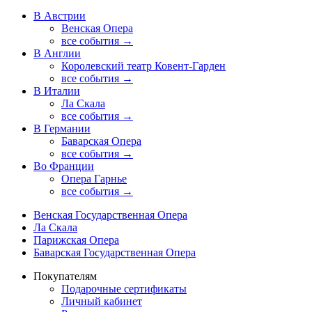
В Австрии
Венская Опера
все события →
В Англии
Королевский театр Ковент-Гарден
все события →
В Италии
Ла Скала
все события →
В Германии
Баварская Опера
все события →
Во Франции
Опера Гарнье
все события →
Венская Государственная Опера
Ла Скала
Парижская Опера
Баварская Государственная Опера
Покупателям
Подарочные сертификаты
Личный кабинет