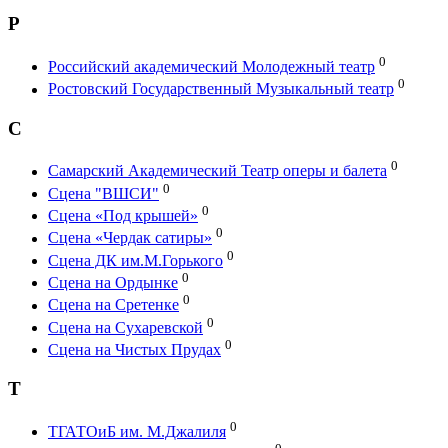
Р
0
Российский академический Молодежный театр
0
Ростовский Государственный Музыкальный театр
С
0
Самарский Академический Театр оперы и балета
0
Сцена "ВШСИ"
0
Сцена «Под крышей»
0
Сцена «Чердак сатиры»
0
Сцена ДК им.М.Горького
0
Сцена на Ордынке
0
Сцена на Сретенке
0
Сцена на Сухаревской
0
Сцена на Чистых Прудах
Т
0
ТГАТОиБ им. М.Джалиля