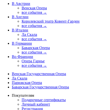
В Австрии
Венская Опера
все события →
В Англии
Королевский театр Ковент-Гарден
все события →
В Италии
Ла Скала
все события →
В Германии
Баварская Опера
все события →
Во Франции
Опера Гарнье
все события →
Венская Государственная Опера
Ла Скала
Парижская Опера
Баварская Государственная Опера
Покупателям
Подарочные сертификаты
Личный кабинет
Регистрация