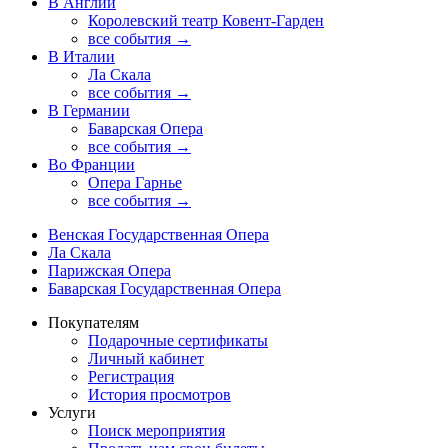
В Англии
Королевский театр Ковент-Гарден
все события →
В Италии
Ла Скала
все события →
В Германии
Баварская Опера
все события →
Во Франции
Опера Гарнье
все события →
Венская Государственная Опера
Ла Скала
Парижская Опера
Баварская Государственная Опера
Покупателям
Подарочные сертификаты
Личный кабинет
Регистрация
История просмотров
Услуги
Поиск мероприятия