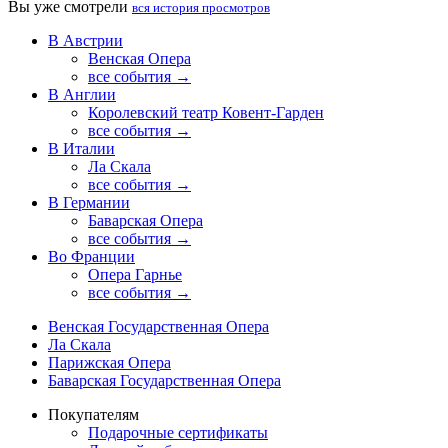
Вы уже смотрели
вся история просмотров
В Австрии
Венская Опера
все события →
В Англии
Королевский театр Ковент-Гарден
все события →
В Италии
Ла Скала
все события →
В Германии
Баварская Опера
все события →
Во Франции
Опера Гарнье
все события →
Венская Государственная Опера
Ла Скала
Парижская Опера
Баварская Государственная Опера
Покупателям
Подарочные сертификаты