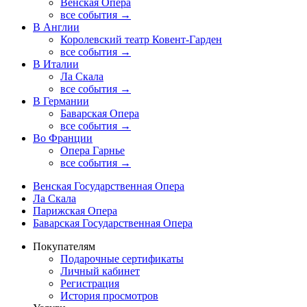
Венская Опера
все события →
В Англии
Королевский театр Ковент-Гарден
все события →
В Италии
Ла Скала
все события →
В Германии
Баварская Опера
все события →
Во Франции
Опера Гарнье
все события →
Венская Государственная Опера
Ла Скала
Парижская Опера
Баварская Государственная Опера
Покупателям
Подарочные сертификаты
Личный кабинет
Регистрация
История просмотров