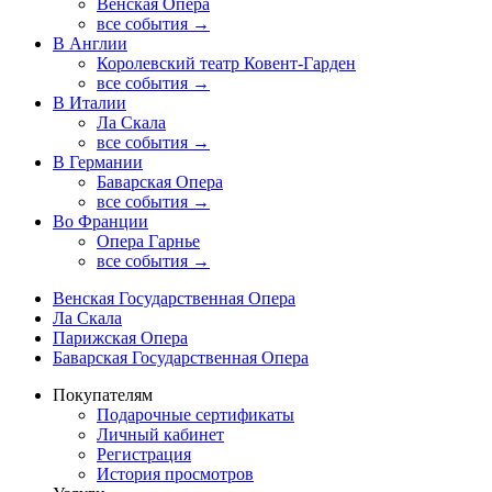
Венская Опера
все события →
В Англии
Королевский театр Ковент-Гарден
все события →
В Италии
Ла Скала
все события →
В Германии
Баварская Опера
все события →
Во Франции
Опера Гарнье
все события →
Венская Государственная Опера
Ла Скала
Парижская Опера
Баварская Государственная Опера
Покупателям
Подарочные сертификаты
Личный кабинет
Регистрация
История просмотров