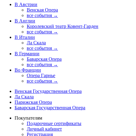
В Австрии
Венская Опера
все события →
В Англии
Королевский театр Ковент-Гарден
все события →
В Италии
Ла Скала
все события →
В Германии
Баварская Опера
все события →
Во Франции
Опера Гарнье
все события →
Венская Государственная Опера
Ла Скала
Парижская Опера
Баварская Государственная Опера
Покупателям
Подарочные сертификаты
Личный кабинет
Регистрация