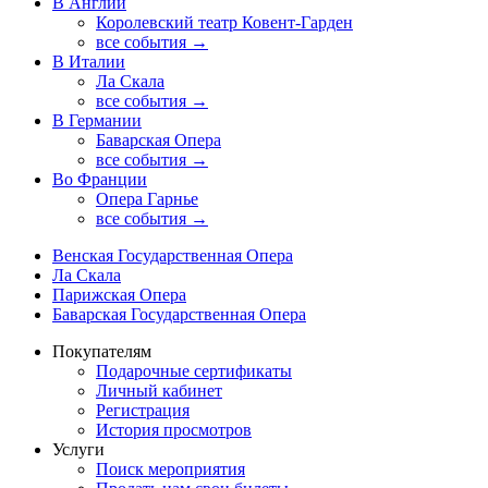
В Англии
Королевский театр Ковент-Гарден
все события →
В Италии
Ла Скала
все события →
В Германии
Баварская Опера
все события →
Во Франции
Опера Гарнье
все события →
Венская Государственная Опера
Ла Скала
Парижская Опера
Баварская Государственная Опера
Покупателям
Подарочные сертификаты
Личный кабинет
Регистрация
История просмотров
Услуги
Поиск мероприятия