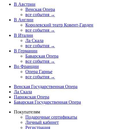
В Австрии
Венская Опера
все события →
В Англии
Королевский театр Ковент-Гарден
все события →
В Италии
Ла Скала
все события →
В Германии
Баварская Опера
все события →
Во Франции
Опера Гарнье
все события →
Венская Государственная Опера
Ла Скала
Парижская Опера
Баварская Государственная Опера
Покупателям
Подарочные сертификаты
Личный кабинет
Регистрация