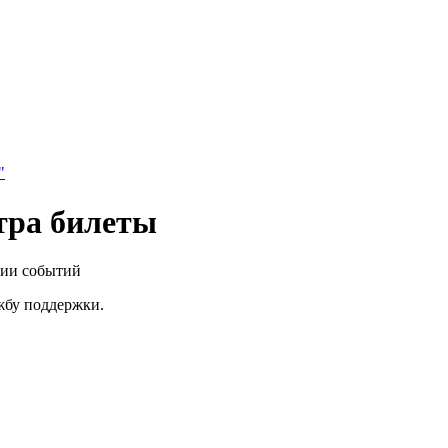
"
тра билеты
нии событий
ужбу поддержки.