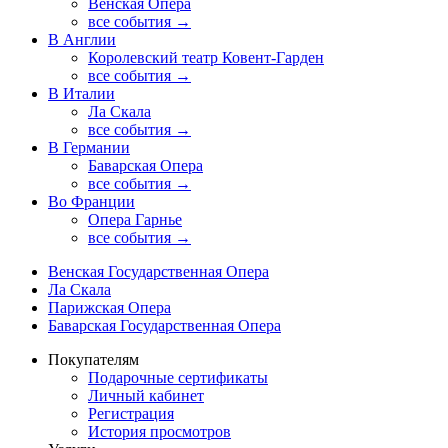
Венская Опера
все события →
В Англии
Королевский театр Ковент-Гарден
все события →
В Италии
Ла Скала
все события →
В Германии
Баварская Опера
все события →
Во Франции
Опера Гарнье
все события →
Венская Государственная Опера
Ла Скала
Парижская Опера
Баварская Государственная Опера
Покупателям
Подарочные сертификаты
Личный кабинет
Регистрация
История просмотров