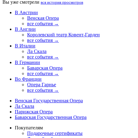
Вы уже смотрели
вся история просмотров
В Австрии
Венская Опера
все события →
В Англии
Королевский театр Ковент-Гарден
все события →
В Италии
Ла Скала
все события →
В Германии
Баварская Опера
все события →
Во Франции
Опера Гарнье
все события →
Венская Государственная Опера
Ла Скала
Парижская Опера
Баварская Государственная Опера
Покупателям
Подарочные сертификаты