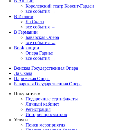
В Англии
Королевский театр Ковент-Гарден
все события →
В Италии
Ла Скала
все события →
В Германии
Баварская Опера
все события →
Во Франции
Опера Гарнье
все события →
Венская Государственная Опера
Ла Скала
Парижская Опера
Баварская Государственная Опера
Покупателям
Подарочные сертификаты
Личный кабинет
Регистрация
История просмотров
Услуги
Поиск мероприятия