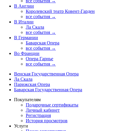
все события →
В Англии
Королевский театр Ковент-Гарден
все события →
В Италии
Ла Скала
все события →
В Германии
Баварская Опера
все события →
Во Франции
Опера Гарнье
все события →
Венская Государственная Опера
Ла Скала
Парижская Опера
Баварская Государственная Опера
Покупателям
Подарочные сертификаты
Личный кабинет
Регистрация
История просмотров
Услуги