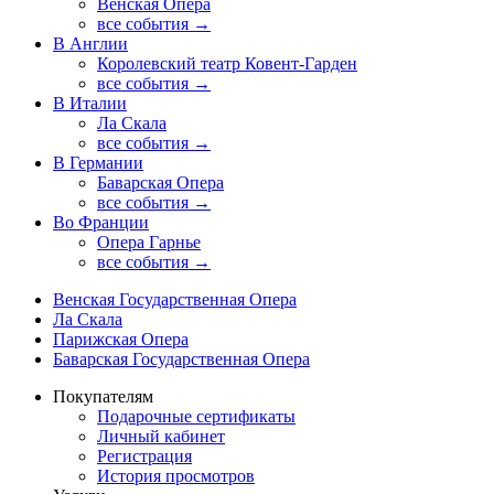
Венская Опера
все события →
В Англии
Королевский театр Ковент-Гарден
все события →
В Италии
Ла Скала
все события →
В Германии
Баварская Опера
все события →
Во Франции
Опера Гарнье
все события →
Венская Государственная Опера
Ла Скала
Парижская Опера
Баварская Государственная Опера
Покупателям
Подарочные сертификаты
Личный кабинет
Регистрация
История просмотров