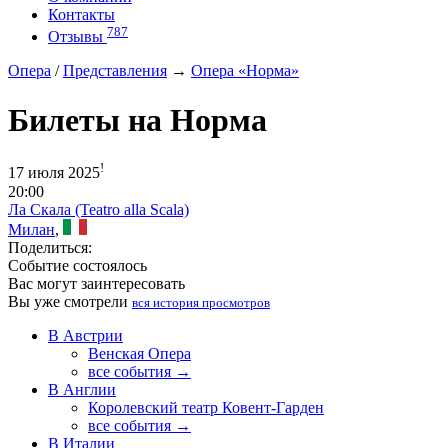
Контакты
787
Отзывы
Опера
/
Представления
→
Опера «Норма»
Билеты на Норма
!
17 июля 2025
20:00
Ла Скала (Teatro alla Scala)
Милан
,
Поделиться:
Событие состоялось
Вас могут заинтересовать
Вы уже смотрели
вся история просмотров
В Австрии
Венская Опера
все события →
В Англии
Королевский театр Ковент-Гарден
все события →
В Италии