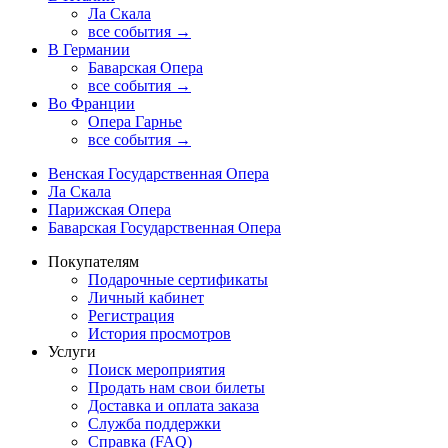
Ла Скала
все события →
В Германии
Баварская Опера
все события →
Во Франции
Опера Гарнье
все события →
Венская Государственная Опера
Ла Скала
Парижская Опера
Баварская Государственная Опера
Покупателям
Подарочные сертификаты
Личный кабинет
Регистрация
История просмотров
Услуги
Поиск мероприятия
Продать нам свои билеты
Доставка и оплата заказа
Служба поддержки
Справка (FAQ)