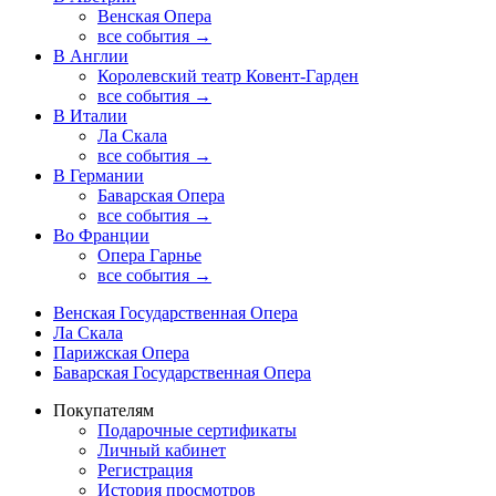
Венская Опера
все события →
В Англии
Королевский театр Ковент-Гарден
все события →
В Италии
Ла Скала
все события →
В Германии
Баварская Опера
все события →
Во Франции
Опера Гарнье
все события →
Венская Государственная Опера
Ла Скала
Парижская Опера
Баварская Государственная Опера
Покупателям
Подарочные сертификаты
Личный кабинет
Регистрация
История просмотров