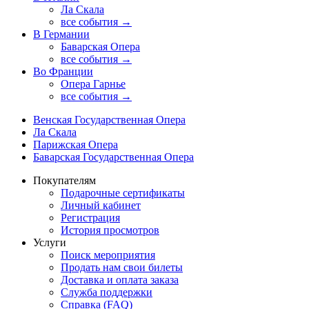
Ла Скала
все события →
В Германии
Баварская Опера
все события →
Во Франции
Опера Гарнье
все события →
Венская Государственная Опера
Ла Скала
Парижская Опера
Баварская Государственная Опера
Покупателям
Подарочные сертификаты
Личный кабинет
Регистрация
История просмотров
Услуги
Поиск мероприятия
Продать нам свои билеты
Доставка и оплата заказа
Служба поддержки
Справка (FAQ)