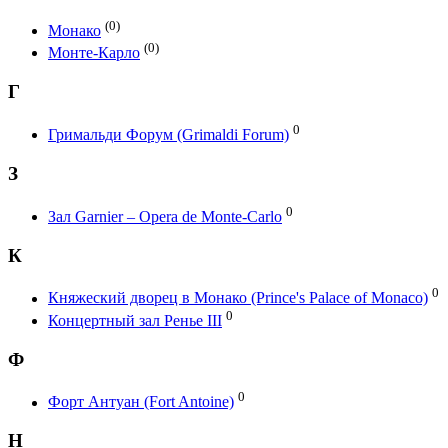
(0)
Монако
(0)
Монте-Карло
Г
0
Гримальди Форум (Grimaldi Forum)
З
0
Зал Garnier – Opera de Monte-Carlo
К
0
Княжеский дворец в Монако (Prince's Palace of Monaco)
0
Концертный зал Ренье III
Ф
0
Форт Антуан (Fort Antoine)
H