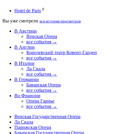
0
Hotel de Paris
Вы уже смотрели
вся история просмотров
В Австрии
Венская Опера
все события →
В Англии
Королевский театр Ковент-Гарден
все события →
В Италии
Ла Скала
все события →
В Германии
Баварская Опера
все события →
Во Франции
Опера Гарнье
все события →
Венская Государственная Опера
Ла Скала
Парижская Опера
Баварская Государственная Опера