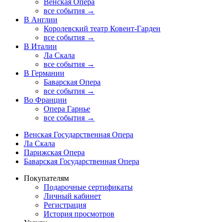
Венская Опера
все события →
В Англии
Королевский театр Ковент-Гарден
все события →
В Италии
Ла Скала
все события →
В Германии
Баварская Опера
все события →
Во Франции
Опера Гарнье
все события →
Венская Государственная Опера
Ла Скала
Парижская Опера
Баварская Государственная Опера
Покупателям
Подарочные сертификаты
Личный кабинет
Регистрация
История просмотров