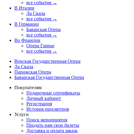
все события →
В Италии
Ла Скала
все события →
В Германии
Баварская Опера
все события →
Во Франции
Опера Гарнье
все события →
Венская Государственная Опера
Ла Скала
Парижская Опера
Баварская Государственная Опера
Покупателям
Подарочные сертификаты
Личный кабинет
Регистрация
История просмотров
Услуги
Поиск мероприятия
Продать нам свои билеты
Доставка и оплата заказа