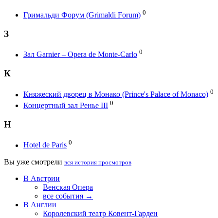
0
Гримальди Форум (Grimaldi Forum)
З
0
Зал Garnier – Opera de Monte-Carlo
К
0
Княжеский дворец в Монако (Prince's Palace of Monaco)
0
Концертный зал Ренье III
H
0
Hotel de Paris
Вы уже смотрели
вся история просмотров
В Австрии
Венская Опера
все события →
В Англии
Королевский театр Ковент-Гарден