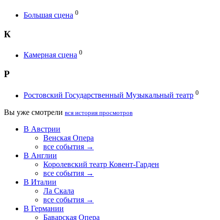
0
Большая сцена
К
0
Камерная сцена
Р
0
Ростовский Государственный Музыкальный театр
Вы уже смотрели
вся история просмотров
В Австрии
Венская Опера
все события →
В Англии
Королевский театр Ковент-Гарден
все события →
В Италии
Ла Скала
все события →
В Германии
Баварская Опера