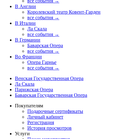
все события →
В Англии
Королевский театр Ковент-Гарден
все события →
В Италии
Ла Скала
все события →
В Германии
Баварская Опера
все события →
Во Франции
Опера Гарнье
все события →
Венская Государственная Опера
Ла Скала
Парижская Опера
Баварская Государственная Опера
Покупателям
Подарочные сертификаты
Личный кабинет
Регистрация
История просмотров
Услуги