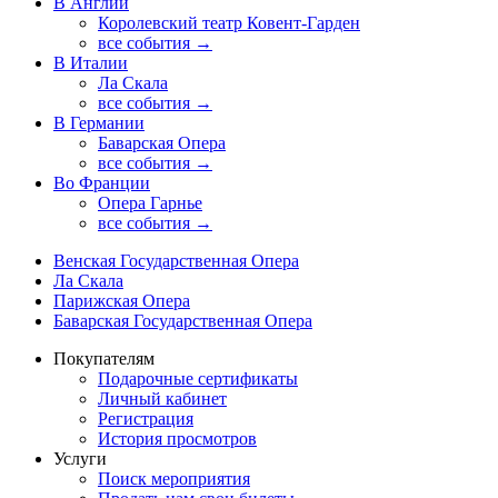
В Англии
Королевский театр Ковент-Гарден
все события →
В Италии
Ла Скала
все события →
В Германии
Баварская Опера
все события →
Во Франции
Опера Гарнье
все события →
Венская Государственная Опера
Ла Скала
Парижская Опера
Баварская Государственная Опера
Покупателям
Подарочные сертификаты
Личный кабинет
Регистрация
История просмотров
Услуги
Поиск мероприятия