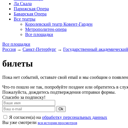
Ла Скала
Парижская Опера
Баварская Опера
Все театры
Королевский театр Ковент-Гарден
Метрополитен-опера
Все площадки
Все площадки
Россия
→
Санкт-Петербург
→
Государственный академически
билеты
Пока нет событий, оставьте свой email и мы сообщим о появле
Что-то пошло не так, попробуйте позднее или обратитесь в сл
Пожалуйста, дождитесь подтверждения отправки формы.
Спасибо за подписку!
Ok
Я согласен(а) на
обработку персональных данных
Вы уже смотрели
вся история просмотров