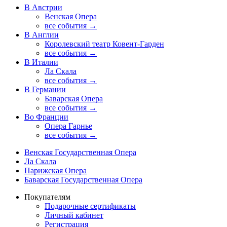
В Австрии
Венская Опера
все события →
В Англии
Королевский театр Ковент-Гарден
все события →
В Италии
Ла Скала
все события →
В Германии
Баварская Опера
все события →
Во Франции
Опера Гарнье
все события →
Венская Государственная Опера
Ла Скала
Парижская Опера
Баварская Государственная Опера
Покупателям
Подарочные сертификаты
Личный кабинет
Регистрация