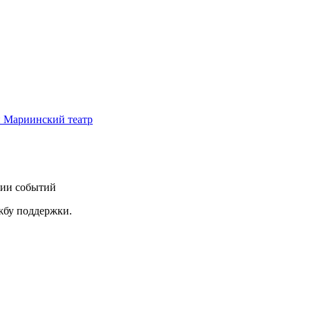
й Мариинский театр
нии событий
ужбу поддержки.