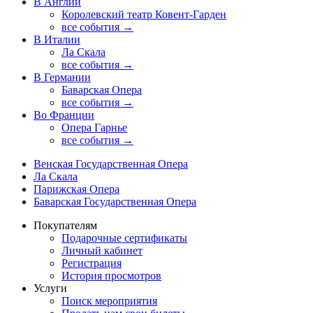
В Англии
Королевский театр Ковент-Гарден
все события →
В Италии
Ла Скала
все события →
В Германии
Баварская Опера
все события →
Во Франции
Опера Гарнье
все события →
Венская Государственная Опера
Ла Скала
Парижская Опера
Баварская Государственная Опера
Покупателям
Подарочные сертификаты
Личный кабинет
Регистрация
История просмотров
Услуги
Поиск мероприятия