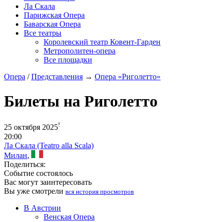
Ла Скала
Парижская Опера
Баварская Опера
Все театры
Королевский театр Ковент-Гарден
Метрополитен-опера
Все площадки
Опера
/
Представления
→
Опера «Риголетто»
Билеты на Риголетто
!
25 октября 2025
20:00
Ла Скала (Teatro alla Scala)
Милан
,
Поделиться:
Событие состоялось
Вас могут заинтересовать
Вы уже смотрели
вся история просмотров
В Австрии
Венская Опера