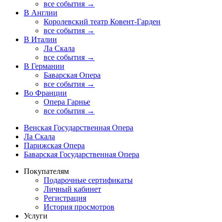
все события →
В Англии
Королевский театр Ковент-Гарден
все события →
В Италии
Ла Скала
все события →
В Германии
Баварская Опера
все события →
Во Франции
Опера Гарнье
все события →
Венская Государственная Опера
Ла Скала
Парижская Опера
Баварская Государственная Опера
Покупателям
Подарочные сертификаты
Личный кабинет
Регистрация
История просмотров
Услуги