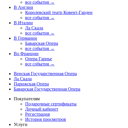
все события →
В Англии
Королевский театр Ковент-Гарден
все события →
В Италии
Ла Скала
все события →
В Германии
Баварская Опера
все события →
Во Франции
Опера Гарнье
все события →
Венская Государственная Опера
Ла Скала
Парижская Опера
Баварская Государственная Опера
Покупателям
Подарочные сертификаты
Личный кабинет
Регистрация
История просмотров
Услуги