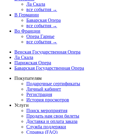
Ла Скала
все события →
В Германии
Баварская Опера
все события →
Во Франции
Опера Гарнье
все события →
Венская Государственная Опера
Ла Скала
Парижская Опера
Баварская Государственная Опера
Покупателям
Подарочные сертификаты
Личный кабинет
Регистрация
История просмотров
Услуги
Поиск мероприятия
Продать нам свои билеты
Доставка и оплата заказа
Служба поддержки
Справка (FAQ)