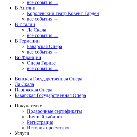
все события →
В Англии
Королевский театр Ковент-Гарден
все события →
В Италии
Ла Скала
все события →
В Германии
Баварская Опера
все события →
Во Франции
Опера Гарнье
все события →
Венская Государственная Опера
Ла Скала
Парижская Опера
Баварская Государственная Опера
Покупателям
Подарочные сертификаты
Личный кабинет
Регистрация
История просмотров
Услуги