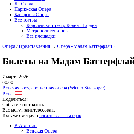
Ла Скала
Парижская Опера
Баварская Опера
Все театры
Королевский театр Ковент-Гарден
Метрополитен-опера
Все площадки
Опера
/
Представления
→
Опера «Мадам Баттерфлай»
Билеты на Мадам Баттерфла
!
7 марта 2026
00:00
Венская государственная опера (Wiener Staatsoper)
Вена
,
Поделиться:
Событие состоялось
Вас могут заинтересовать
Вы уже смотрели
вся история просмотров
В Австрии
Венская Опера