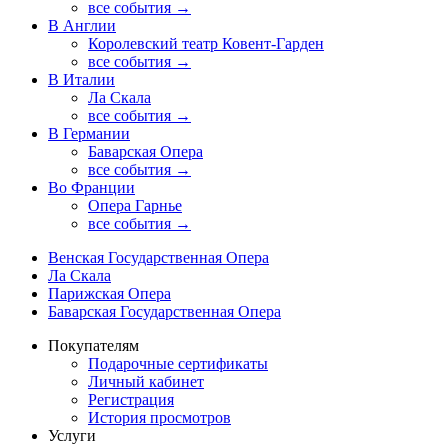
все события →
В Англии
Королевский театр Ковент-Гарден
все события →
В Италии
Ла Скала
все события →
В Германии
Баварская Опера
все события →
Во Франции
Опера Гарнье
все события →
Венская Государственная Опера
Ла Скала
Парижская Опера
Баварская Государственная Опера
Покупателям
Подарочные сертификаты
Личный кабинет
Регистрация
История просмотров
Услуги