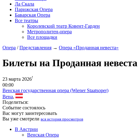
Ла Скала
Парижская Опера
Баварская Опера
Все театры
Королевский театр Ковент-Гарден
Метрополитен-опера
Все площадки
Опера
/
Представления
→
Опера «Проданная невеста»
Билеты на Проданная невеста
!
23 марта 2026
00:00
Венская государственная опера (Wiener Staatsoper)
Вена
,
Поделиться:
Событие состоялось
Вас могут заинтересовать
Вы уже смотрели
вся история просмотров
В Австрии
Венская Опера