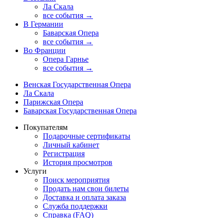
Ла Скала
все события →
В Германии
Баварская Опера
все события →
Во Франции
Опера Гарнье
все события →
Венская Государственная Опера
Ла Скала
Парижская Опера
Баварская Государственная Опера
Покупателям
Подарочные сертификаты
Личный кабинет
Регистрация
История просмотров
Услуги
Поиск мероприятия
Продать нам свои билеты
Доставка и оплата заказа
Служба поддержки
Справка (FAQ)