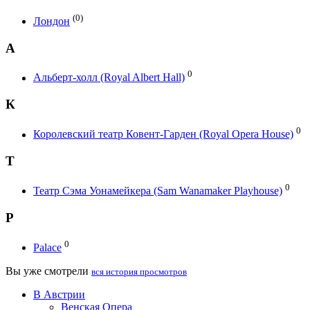
(0)
Лондон
А
0
Альберт-холл (Royal Albert Hall)
К
0
Королевский театр Ковент-Гарден (Royal Opera House)
Т
0
Театр Сэма Уонамейкера (Sam Wanamaker Playhouse)
P
0
Palace
Вы уже смотрели
вся история просмотров
В Австрии
Венская Опера