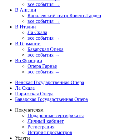
все события →
В Англии
Королевский театр Ковент-Гарден
все события →
В Италии
Ла Скала
все события →
В Германии
Баварская Опера
все события →
Во Франции
Опера Гарнье
все события →
Венская Государственная Опера
Ла Скала
Парижская Опера
Баварская Государственная Опера
Покупателям
Подарочные сертификаты
Личный кабинет
Регистрация
История просмотров
Услуги