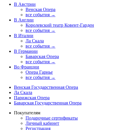
В Австрии
Венская Опера
все события →
В Англии
Королевский театр Ковент-Гарден
все события →
В Италии
Ла Скала
все события →
В Германии
Баварская Опера
все события →
Во Франции
Опера Гарнье
все события →
Венская Государственная Опера
Ла Скала
Парижская Опера
Баварская Государственная Опера
Покупателям
Подарочные сертификаты
Личный кабинет
Регистрация