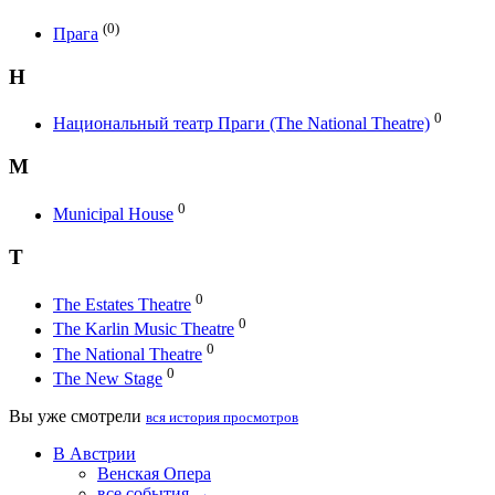
(0)
Прага
Н
0
Национальный театр Праги (The National Theatre)
M
0
Municipal House
T
0
The Estates Theatre
0
The Karlin Music Theatre
0
The National Theatre
0
The New Stage
Вы уже смотрели
вся история просмотров
В Австрии
Венская Опера
все события →