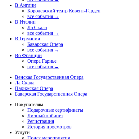
В Англии
Королевский театр Ковент-Гарден
все события →
В Италии
Ла Скала
все события →
В Германии
Баварская Опера
все события →
Во Франции
Опера Гарнье
все события →
Венская Государственная Опера
Ла Скала
Парижская Опера
Баварская Государственная Опера
Покупателям
Подарочные сертификаты
Личный кабинет
Регистрация
История просмотров
Услуги
Поиск мероприятия