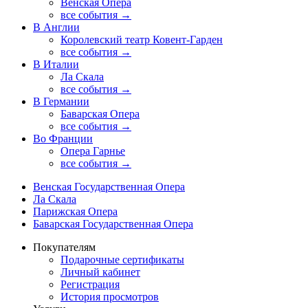
Венская Опера
все события →
В Англии
Королевский театр Ковент-Гарден
все события →
В Италии
Ла Скала
все события →
В Германии
Баварская Опера
все события →
Во Франции
Опера Гарнье
все события →
Венская Государственная Опера
Ла Скала
Парижская Опера
Баварская Государственная Опера
Покупателям
Подарочные сертификаты
Личный кабинет
Регистрация
История просмотров