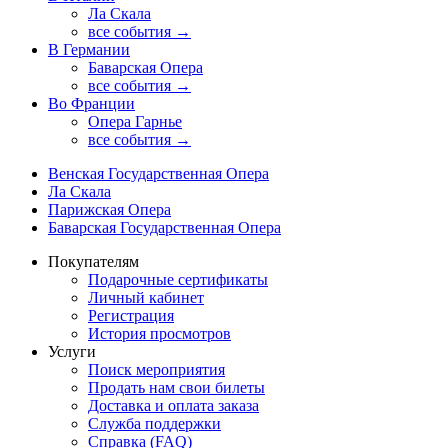
Ла Скала
все события →
В Германии
Баварская Опера
все события →
Во Франции
Опера Гарнье
все события →
Венская Государственная Опера
Ла Скала
Парижская Опера
Баварская Государственная Опера
Покупателям
Подарочные сертификаты
Личный кабинет
Регистрация
История просмотров
Услуги
Поиск мероприятия
Продать нам свои билеты
Доставка и оплата заказа
Служба поддержки
Справка (FAQ)