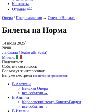
Контакты
787
Отзывы
Опера
/
Представления
→
Опера «Норма»
Билеты на Норма
!
14 июля 2025
20:00
Ла Скала (Teatro alla Scala)
Милан
,
Поделиться:
Событие состоялось
Вас могут заинтересовать
Вы уже смотрели
вся история просмотров
В Австрии
Венская Опера
все события →
В Англии
Королевский театр Ковент-Гарден
все события →
В Италии