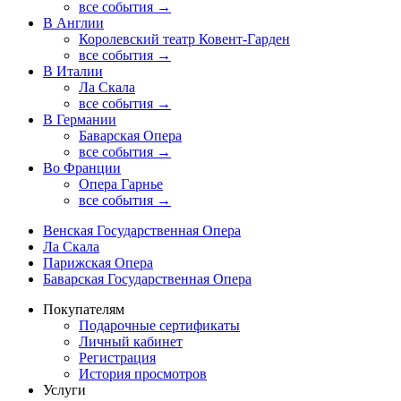
все события →
В Англии
Королевский театр Ковент-Гарден
все события →
В Италии
Ла Скала
все события →
В Германии
Баварская Опера
все события →
Во Франции
Опера Гарнье
все события →
Венская Государственная Опера
Ла Скала
Парижская Опера
Баварская Государственная Опера
Покупателям
Подарочные сертификаты
Личный кабинет
Регистрация
История просмотров
Услуги