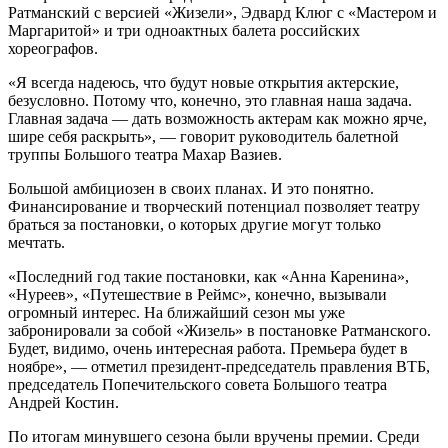
Ратманский с версией «Жизели», Эдвард Клюг с «Мастером и
Маргаритой» и три одноактных балета российских
хореографов.
«Я всегда надеюсь, что будут новые открытия актерские,
безусловно. Потому что, конечно, это главная наша задача.
Главная задача — дать возможность актерам как можно ярче,
шире себя раскрыть», — говорит руководитель балетной
труппы Большого театра Махар Вазиев.
Большой амбициозен в своих планах. И это понятно.
Финансирование и творческий потенциал позволяет театру
браться за постановки, о которых другие могут только
мечтать.
«Последний год такие постановки, как «Анна Каренина»,
«Нуреев», «Путешествие в Реймс», конечно, вызывали
огромный интерес. На ближайший сезон мы уже
забронировали за собой «Жизель» в постановке Ратманского.
Будет, видимо, очень интересная работа. Премьера будет в
ноябре», — отметил президент-председатель правления ВТБ,
председатель Попечительского совета Большого театра
Андрей Костин.
По итогам минувшего сезона были вручены премии. Среди