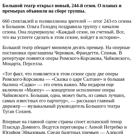
Большой театр открыл новый, 244-й сезон. О планах и
премьерах объявили на сборе труппы.
660 спектаклей и полмиллиона зрителей — итог 243-го сезона
в Большом. Ольга Голодец поздравила труппу с началом
сезона. Она подчеркнула: «Каждый сезон, он счетный. Все,
что вы успеете сделать в этом сезоне, войдет в историю».
Большой театр обещает минимум десять премьер. На оперные
постановки приглашены Черняков, Франдетти, Спивак. В
репертуаре появятся оперы Римского-Корсакова, Чайковского,
Моцарта, Перселла.
«Тот факт, что появляется в этом сезоне сразу две оперы
Римского-Корсакова — «Сказка о царе Салтане» и большая
былина «Садко» — это очень важно. Мы недаром еще
включили «Мазепу» — концертное исполнение оперы
Чайковского. Большая, одна, может быть, из самых лучших,
самых известных его партитур», — рассказал главный
дирижер — музыкальный руководитель Большого театра
Туган Сохиев.
Впервые на главной сцене страны споет испанский тенор
Пласидо Доминго. Ведутся переговоры с Анной Нетребко и
Юсифом Эйвазовым. Среди балетных премьер — Алексей