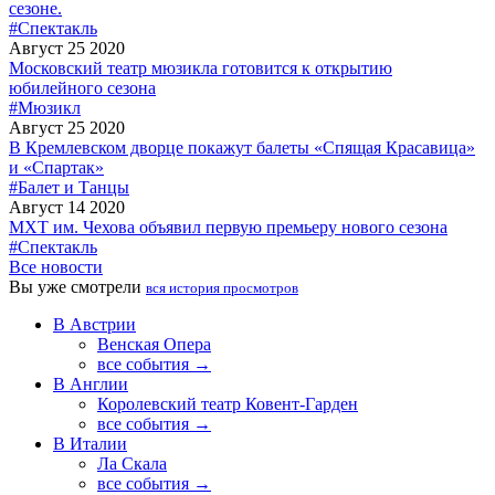
сезоне.
#Спектакль
Август 25 2020
Московский театр мюзикла готовится к открытию
юбилейного сезона
#Мюзикл
Август 25 2020
В Кремлевском дворце покажут балеты «Спящая Красавица»
и «Спартак»
#Балет и Танцы
Август 14 2020
МХТ им. Чехова объявил первую премьеру нового сезона
#Спектакль
Все новости
Вы уже смотрели
вся история просмотров
В Австрии
Венская Опера
все события →
В Англии
Королевский театр Ковент-Гарден
все события →
В Италии
Ла Скала
все события →