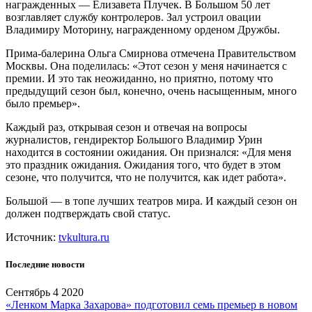
награжденных — Елизавета Плучек. В Большом 50 лет
возглавляет службу контролеров. Зал устроил овации
Владимиру Моторину, награжденному орденом Дружбы.
Прима-балерина Ольга Смирнова отмечена Правительством
Москвы. Она поделилась: «Этот сезон у меня начинается с
премии. И это так неожиданно, но приятно, потому что
предыдущий сезон был, конечно, очень насыщенным, много
было премьер».
Каждый раз, открывая сезон и отвечая на вопросы
журналистов, гендиректор Большого Владимир Урин
находится в состоянии ожидания. Он признался: «Для меня
это праздник ожидания. Ожидания того, что будет в этом
сезоне, что получится, что не получится, как идет работа».
Большой — в топе лучших театров мира. И каждый сезон он
должен подтверждать свой статус.
Источник:
tvkultura.ru
Последние новости
Сентябрь 4 2020
«Ленком Марка Захарова» подготовил семь премьер в новом