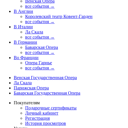
Венская Опера
все события →
В Англии
Королевский театр Ковент-Гарден
все события →
В Италии
Ла Скала
все события →
В Германии
Баварская Опера
все события →
Во Франции
Опера Гарнье
все события →
Венская Государственная Опера
Ла Скала
Парижская Опера
Баварская Государственная Опера
Покупателям
Подарочные сертификаты
Личный кабинет
Регистрация
История просмотров