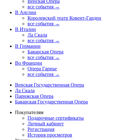
Венская Опера
все события →
В Англии
Королевский театр Ковент-Гарден
все события →
В Италии
Ла Скала
все события →
В Германии
Баварская Опера
все события →
Во Франции
Опера Гарнье
все события →
Венская Государственная Опера
Ла Скала
Парижская Опера
Баварская Государственная Опера
Покупателям
Подарочные сертификаты
Личный кабинет
Регистрация
История просмотров