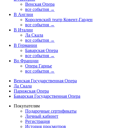
Венская Опера
все события →
В Англии
Королевский театр Ковент-Гарден
все события →
В Италии
Ла Скала
все события →
В Германии
Баварская Опера
все события →
Во Франции
Опера Гарнье
все события →
Венская Государственная Опера
Ла Скала
Парижская Опера
Баварская Государственная Опера
Покупателям
Подарочные сертификаты
Личный кабинет
Регистрация
История просмотров