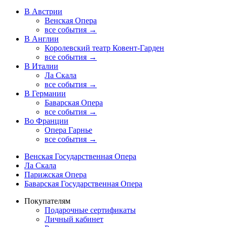
В Австрии
Венская Опера
все события →
В Англии
Королевский театр Ковент-Гарден
все события →
В Италии
Ла Скала
все события →
В Германии
Баварская Опера
все события →
Во Франции
Опера Гарнье
все события →
Венская Государственная Опера
Ла Скала
Парижская Опера
Баварская Государственная Опера
Покупателям
Подарочные сертификаты
Личный кабинет