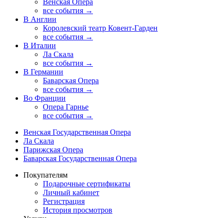
Венская Опера
все события →
В Англии
Королевский театр Ковент-Гарден
все события →
В Италии
Ла Скала
все события →
В Германии
Баварская Опера
все события →
Во Франции
Опера Гарнье
все события →
Венская Государственная Опера
Ла Скала
Парижская Опера
Баварская Государственная Опера
Покупателям
Подарочные сертификаты
Личный кабинет
Регистрация
История просмотров