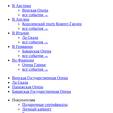
В Австрии
Венская Опера
все события →
В Англии
Королевский театр Ковент-Гарден
все события →
В Италии
Ла Скала
все события →
В Германии
Баварская Опера
все события →
Во Франции
Опера Гарнье
все события →
Венская Государственная Опера
Ла Скала
Парижская Опера
Баварская Государственная Опера
Покупателям
Подарочные сертификаты
Личный кабинет