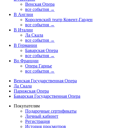
Венская Опера
все события →
В Англии
Королевский театр Ковент-Гарден
все события →
В Италии
Ла Скала
все события →
В Германии
Баварская Опера
все события →
Во Франции
Опера Гарнье
все события →
Венская Государственная Опера
Ла Скала
Парижская Опера
Баварская Государственная Опера
Покупателям
Подарочные сертификаты
Личный кабинет
Регистрация
История просмотров