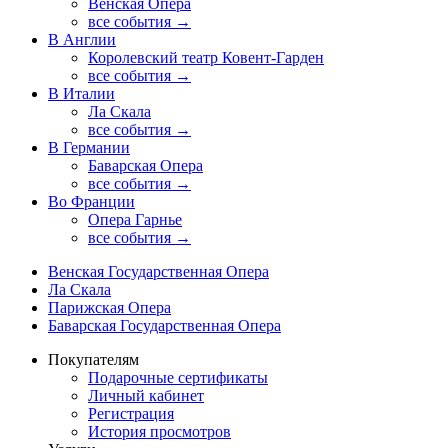
Венская Опера
все события →
В Англии
Королевский театр Ковент-Гарден
все события →
В Италии
Ла Скала
все события →
В Германии
Баварская Опера
все события →
Во Франции
Опера Гарнье
все события →
Венская Государственная Опера
Ла Скала
Парижская Опера
Баварская Государственная Опера
Покупателям
Подарочные сертификаты
Личный кабинет
Регистрация
История просмотров