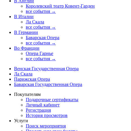
В Англии
Королевский театр Ковент-Гарден
все события →
В Италии
Ла Скала
все события →
В Германии
Баварская Опера
все события →
Во Франции
Опера Гарнье
все события →
Венская Государственная Опера
Ла Скала
Парижская Опера
Баварская Государственная Опера
Покупателям
Подарочные сертификаты
Личный кабинет
Регистрация
История просмотров
Услуги
Поиск мероприятия