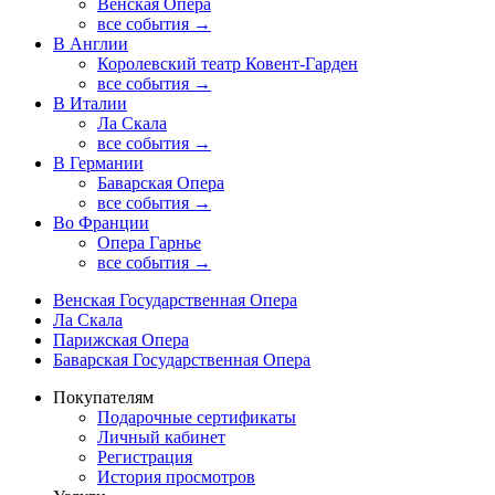
Венская Опера
все события →
В Англии
Королевский театр Ковент-Гарден
все события →
В Италии
Ла Скала
все события →
В Германии
Баварская Опера
все события →
Во Франции
Опера Гарнье
все события →
Венская Государственная Опера
Ла Скала
Парижская Опера
Баварская Государственная Опера
Покупателям
Подарочные сертификаты
Личный кабинет
Регистрация
История просмотров