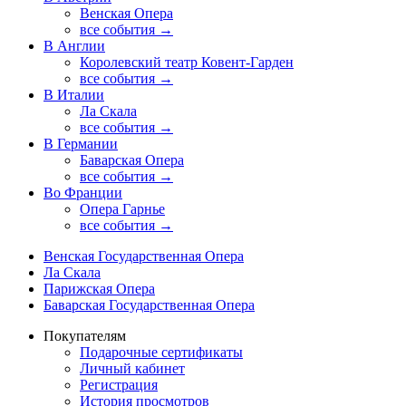
Венская Опера
все события →
В Англии
Королевский театр Ковент-Гарден
все события →
В Италии
Ла Скала
все события →
В Германии
Баварская Опера
все события →
Во Франции
Опера Гарнье
все события →
Венская Государственная Опера
Ла Скала
Парижская Опера
Баварская Государственная Опера
Покупателям
Подарочные сертификаты
Личный кабинет
Регистрация
История просмотров