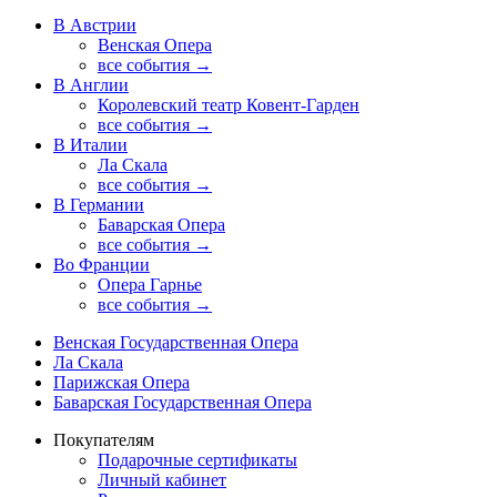
В Австрии
Венская Опера
все события →
В Англии
Королевский театр Ковент-Гарден
все события →
В Италии
Ла Скала
все события →
В Германии
Баварская Опера
все события →
Во Франции
Опера Гарнье
все события →
Венская Государственная Опера
Ла Скала
Парижская Опера
Баварская Государственная Опера
Покупателям
Подарочные сертификаты
Личный кабинет